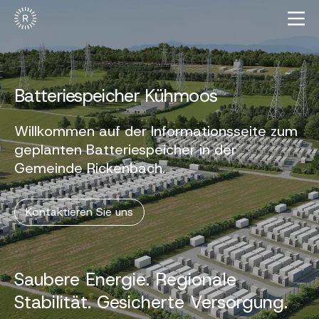
Batteriespeicher Kühmoos
Willkommen auf der Informationsseite zum
geplanten Batteriespeicher in der
Gemeinde Rickenbach.
Kontaktieren Sie uns
Saubere Energie. Regionale
Stabilität. Gesicherte Versorgung.