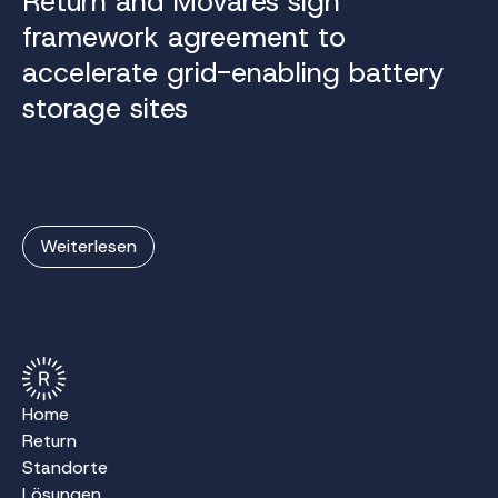
Return and Movares sign
framework agreement to
accelerate grid-enabling battery
storage sites
Weiterlesen
Home
Return
Standorte
Lösungen